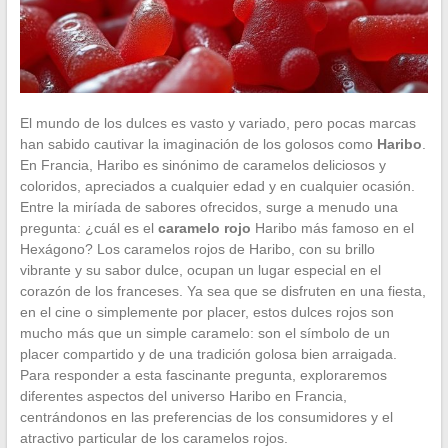
El mundo de los dulces es vasto y variado, pero pocas marcas
han sabido cautivar la imaginación de los golosos como
Haribo
.
En Francia, Haribo es sinónimo de caramelos deliciosos y
coloridos, apreciados a cualquier edad y en cualquier ocasión.
Entre la miríada de sabores ofrecidos, surge a menudo una
pregunta: ¿cuál es el
caramelo rojo
Haribo más famoso en el
Hexágono? Los caramelos rojos de Haribo, con su brillo
vibrante y su sabor dulce, ocupan un lugar especial en el
corazón de los franceses. Ya sea que se disfruten en una fiesta,
en el cine o simplemente por placer, estos dulces rojos son
mucho más que un simple caramelo: son el símbolo de un
placer compartido y de una tradición golosa bien arraigada.
Para responder a esta fascinante pregunta, exploraremos
diferentes aspectos del universo Haribo en Francia,
centrándonos en las preferencias de los consumidores y el
atractivo particular de los caramelos rojos.