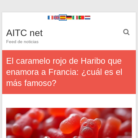
AITC net
Feed de noticias
El caramelo rojo de Haribo que
enamora a Francia: ¿cuál es el
más famoso?