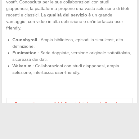
vostfr. Conosciuta per le sue collaborazioni con studi
giapponesi, la piattaforma propone una vasta selezione di titoli
recenti e classici. La
qualità del servizio
è un grande
vantaggio, con video in alta definizione e un’interfaccia user-
friendly.
Crunchyroll
: Ampia biblioteca, episodi in simulcast, alta
definizione.
Funimation
: Serie doppiate, versione originale sottotitolata,
sicurezza dei dati.
Wakanim
: Collaborazioni con studi giapponesi, ampia
selezione, interfaccia user-friendly.
←
Focus sulle personalità influenti del cinema indipendente
americano
Strategie alternative per affittare un appartamento senza
giustificativi di reddito tradizionali
→