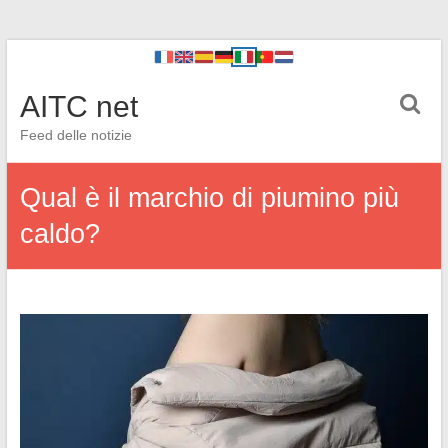
AITC net
Feed delle notizie
Qual è il marchio di piumino più
caldo?