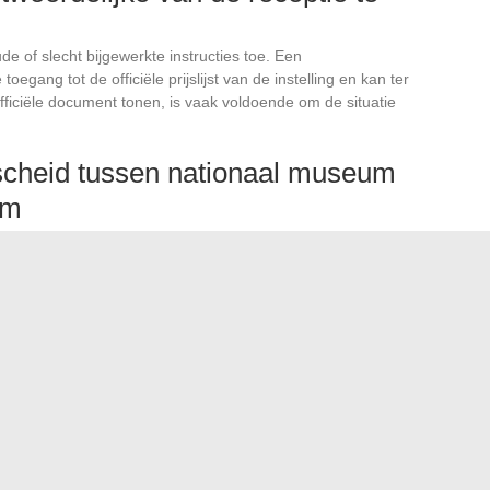
 of slecht bijgewerkte instructies toe. Een
toegang tot de officiële prijslijst van de instelling en kan ter
 officiële document tonen, is vaak voldoende om de situatie
rscheid tussen nationaal museum
um
s, valt de gratis toegang voor werkzoekenden onder een
 De agent kan dit niet uit eigen beweging annuleren. Het
nder agressiviteit, kan een misverstand verduidelijken.
 Défenseur des droits in geval
nce meldt een weigering van gratis toegang op basis van
riminatie op basis van nationaliteit is verboden voor
éfenseur des droits kan gratis online worden
riminerend criterium is gebaseerd (nationaliteit, leeftijd,