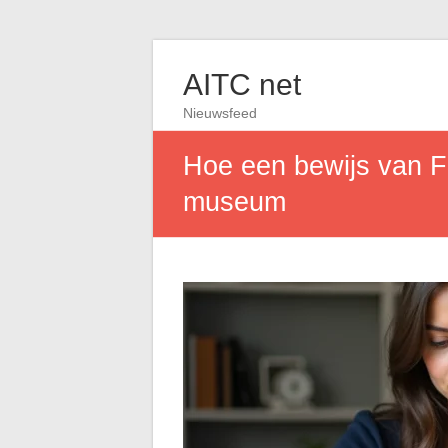
AITC net
Nieuwsfeed
Hoe een bewijs van Fr
museum