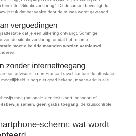
 tenslotte “Situatieverklaring”. Dit document bevestigt de
 bewijsstuk dat het vaakst door de musea wordt gevraagd.
 van vergoedingen
ingsattestatie dat je een uitkering ontvangt. Sommige
oven de situatieverklaring, omdat het recente
estatie moet elke drie maanden worden vernieuwd
,
randeren.
n zonder internettoegang
an een adviseur in een France Travail-kantoor de attestatie
mogelijkheid is nog niet goed bekend, maar werkt in alle
sbewijs mee (nationale identiteitskaart, paspoort of
eitsbewijs samen, geen gratis toegang
: de kruiscontrole
smartphone-scherm: wat wordt
epteerd