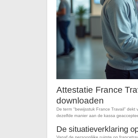
Attestatie France Tra
downloaden
De term “bewijsstuk France Travail” dekt
dezelfde manier aan de kassa geaccepte
De situatieverklaring o
Vanaf de persoonlijke ruimte op francetravai