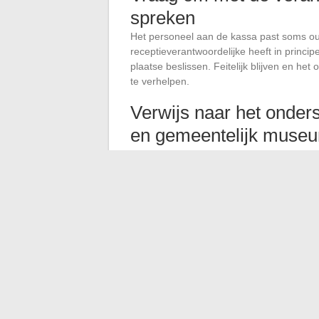
spreken
Het personeel aan de kassa past soms oude
receptieverantwoordelijke heeft in principe 
plaatse beslissen. Feitelijk blijven en het
te verhelpen.
Verwijs naar het onde
en gemeentelijk muse
Als de instelling een nationaal museum i
beslissing van het ministerie van Cultuur.
vermelden van dit institutionele kader, zo
Neem contact op met de
van discriminatie
Een geval gedocumenteerd door Ouest-Fra
de nationaliteit van de werkzoekende. Disc
onderdanen van de Europese Unie.
De D
ingeschakeld
als de weigering op een disc
uiterlijk).