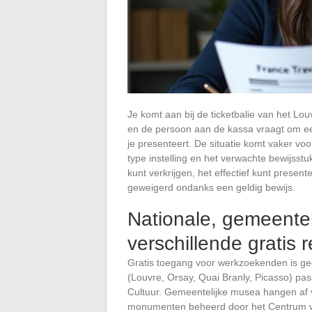
Je komt aan bij de ticketbalie van het Lou
en de persoon aan de kassa vraagt om een
je presenteert. De situatie komt vaker voo
type instelling en het verwachte bewijsstuk 
kunt verkrijgen, het effectief kunt presen
geweigerd ondanks een geldig bewijs.
Nationale, gemeente
verschillende gratis 
Gratis toegang voor werkzoekenden is gee
(Louvre, Orsay, Quai Branly, Picasso) pas
Cultuur. Gemeentelijke musea hangen af 
monumenten beheerd door het Centrum v