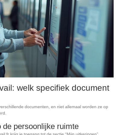
vail: welk specifiek document
 verschillende documenten, en niet allemaal worden ze op
erd.
p de persoonlijke ruimte
l.fr krijg je toegang tot de sectie “Mijn uitkeringen”,