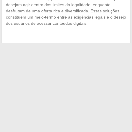
desejam agir dentro dos limites da legalidade, enquanto
desfrutam de uma oferta rica e diversificada. Essas soluções
constituem um meio-termo entre as exigências legais e o desejo
dos usuários de acessar conteúdos digitais.
←
Os benefícios inesperados dos casamentos
internacionais: o exemplo de Gibraltar
As expressões comuns da linguagem jovem: o caso do
TMTC (Toi Même Tu Sais)
→
Search