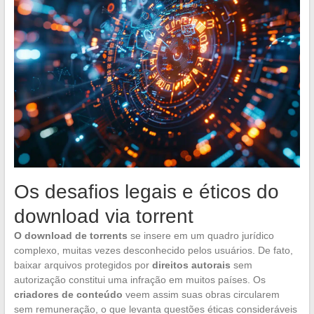
Os desafios legais e éticos do
download via torrent
O download de torrents
se insere em um quadro jurídico
complexo, muitas vezes desconhecido pelos usuários. De fato,
baixar arquivos protegidos por
direitos autorais
sem
autorização constitui uma infração em muitos países. Os
criadores de conteúdo
veem assim suas obras circularem
sem remuneração, o que levanta questões éticas consideráveis