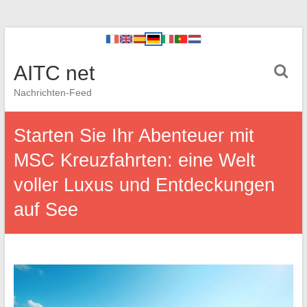
AITC net
Nachrichten-Feed
Starten Sie Ihr Abenteuer mit
MSC Kreuzfahrten: eine Welt
voller Luxus und Entdeckungen
auf See