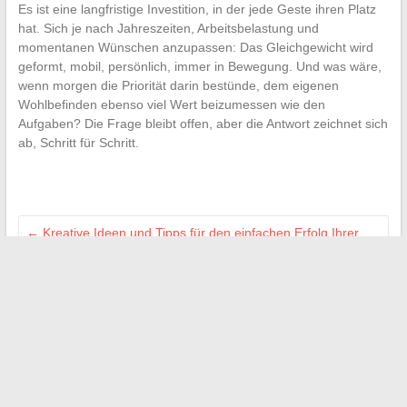
Es ist eine langfristige Investition, in der jede Geste ihren Platz
hat. Sich je nach Jahreszeiten, Arbeitsbelastung und
momentanen Wünschen anzupassen: Das Gleichgewicht wird
geformt, mobil, persönlich, immer in Bewegung. Und was wäre,
wenn morgen die Priorität darin bestünde, dem eigenen
Wohlbefinden ebenso viel Wert beizumessen wie den
Aufgaben? Die Frage bleibt offen, aber die Antwort zeichnet sich
ab, Schritt für Schritt.
←
Kreative Ideen und Tipps für den einfachen Erfolg Ihrer
Heimwerkerprojekte
Wie man Immobilienkreditangebote effektiv für Ihr Projekt
vergleicht
→
Search