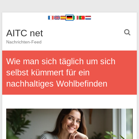
AITC net
Nachrichten-Feed
Wie man sich täglich um sich
selbst kümmert für ein
nachhaltiges Wohlbefinden