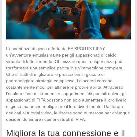
L’esperienza di gioco offerta da EA SPORTS FIFA è
un’avventura entusiasmante per gli appassionati di calcio
virtuale di tutto il mondo. Ottimizzare questa esperienza può
trasformare una semplice partita in un’immersione completa.
Che si tratti di migliorare le prestazioni in gioco o di
padroneggiare strategie complesse, i giocatori cercano
costantemente modi per affinare le proprie abilità. Attraverso
l’esplorazione di strumenti e suggerimenti disponibili online, gli
appassionati di FIFA possono non solo aumentare il loro livello
di gioco ma anche moltiplicare il loro divertimento. Dai forum
dedicati ai tutorial video, le risorse sono numerose per chiunque
desideri dominare i campi virtuali di FIFA.
Migliora la tua connessione e il