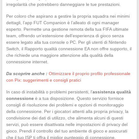
irregolarità che potrebbero danneggiare le tue prestazioni.
Per coloro che aspirano a gestire la propria squadra nei minimi
dettagli, l’app FUT Companion è l’alleato di ogni manager
esperto. Permette una gestione remota della tua FIFA ultimate
team, offrendo un’estensione dell’esperienza di gioco senza
essere legato alla tua console o PC. Per gli utenti di Nintendo
Switch, il Rapporto qualità connessione EA non offre supporto, il
che richiede una maggiore attenzione alla qualità della
connessione internet.
Da scoprire anche :
Ottimizzare il proprio profilo professionale
con Pix: suggerimenti e consigli pratici
In caso di instabilità o problemi persistenti, l’
assistenza qualità
connessione
è a tua disposizione. Questo servizio fornisce
consigli di risoluzione dei problemi e opzioni di monitoraggio
della connessione. Per i giocatori attenti alla propria privacy, la
condivisione dei dati di utilizzo, che alimenta alcuni di questi
servizi, può essere disattivata nelle impostazioni di privacy del
gioco. Prendi il controllo del tuo ambiente di gioco e assicurati
che il tuo ISP ti offra il miglior punteggio di connessione,