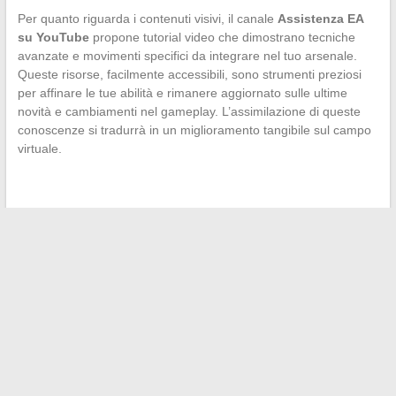
Per quanto riguarda i contenuti visivi, il canale
Assistenza EA
su YouTube
propone tutorial video che dimostrano tecniche
avanzate e movimenti specifici da integrare nel tuo arsenale.
Queste risorse, facilmente accessibili, sono strumenti preziosi
per affinare le tue abilità e rimanere aggiornato sulle ultime
novità e cambiamenti nel gameplay. L’assimilazione di queste
conoscenze si tradurrà in un miglioramento tangibile sul campo
virtuale.
←
I segnali da conoscere per rilevare la presenza di serpenti
nel tuo giardino
Banche solidali ed etiche: come stanno trasformando il
panorama finanziario
→
Search