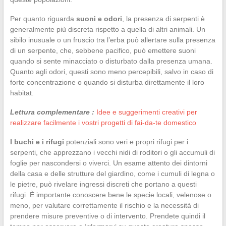
Per quanto riguarda
suoni e odori
, la presenza di serpenti è
generalmente più discreta rispetto a quella di altri animali. Un
sibilo inusuale o un fruscio tra l’erba può allertare sulla presenza
di un serpente, che, sebbene pacifico, può emettere suoni
quando si sente minacciato o disturbato dalla presenza umana.
Quanto agli odori, questi sono meno percepibili, salvo in caso di
forte concentrazione o quando si disturba direttamente il loro
habitat.
Lettura complementare :
Idee e suggerimenti creativi per
realizzare facilmente i vostri progetti di fai-da-te domestico
I buchi e i rifugi
potenziali sono veri e propri rifugi per i
serpenti, che apprezzano i vecchi nidi di roditori o gli accumuli di
foglie per nascondersi o viverci. Un esame attento dei dintorni
della casa e delle strutture del giardino, come i cumuli di legna o
le pietre, può rivelare ingressi discreti che portano a questi
rifugi. È importante conoscere bene le specie locali, velenose o
meno, per valutare correttamente il rischio e la necessità di
prendere misure preventive o di intervento. Prendete quindi il