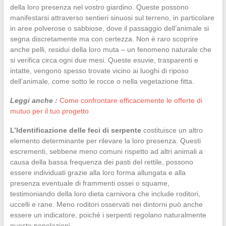
della loro presenza nel vostro giardino. Queste possono
manifestarsi attraverso sentieri sinuosi sul terreno, in particolare
in aree polverose o sabbiose, dove il passaggio dell’animale si
segna discretamente ma con certezza. Non è raro scoprire
anche pelli, residui della loro muta – un fenomeno naturale che
si verifica circa ogni due mesi. Queste esuvie, trasparenti e
intatte, vengono spesso trovate vicino ai luoghi di riposo
dell’animale, come sotto le rocce o nella vegetazione fitta.
Leggi anche :
Come confrontare efficacemente le offerte di
mutuo per il tuo progetto
L’Identificazione delle feci di serpente
costituisce un altro
elemento determinante per rilevare la loro presenza. Questi
escrementi, sebbene meno comuni rispetto ad altri animali a
causa della bassa frequenza dei pasti del rettile, possono
essere individuati grazie alla loro forma allungata e alla
presenza eventuale di frammenti ossei o squame,
testimoniando della loro dieta carnivora che include roditori,
uccelli e rane. Meno roditori osservati nei dintorni può anche
essere un indicatore, poiché i serpenti regolano naturalmente
queste popolazioni.