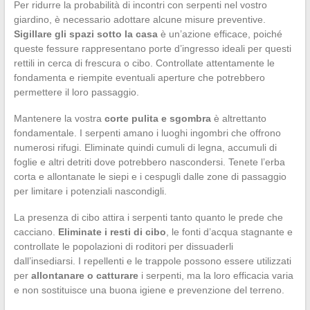
Per ridurre la probabilità di incontri con serpenti nel vostro
giardino, è necessario adottare alcune misure preventive.
Sigillare gli spazi sotto la casa
è un’azione efficace, poiché
queste fessure rappresentano porte d’ingresso ideali per questi
rettili in cerca di frescura o cibo. Controllate attentamente le
fondamenta e riempite eventuali aperture che potrebbero
permettere il loro passaggio.
Mantenere la vostra
corte pulita e sgombra
è altrettanto
fondamentale. I serpenti amano i luoghi ingombri che offrono
numerosi rifugi. Eliminate quindi cumuli di legna, accumuli di
foglie e altri detriti dove potrebbero nascondersi. Tenete l’erba
corta e allontanate le siepi e i cespugli dalle zone di passaggio
per limitare i potenziali nascondigli.
La presenza di cibo attira i serpenti tanto quanto le prede che
cacciano.
Eliminate i resti di cibo
, le fonti d’acqua stagnante e
controllate le popolazioni di roditori per dissuaderli
dall’insediarsi. I repellenti e le trappole possono essere utilizzati
per
allontanare o catturare
i serpenti, ma la loro efficacia varia
e non sostituisce una buona igiene e prevenzione del terreno.