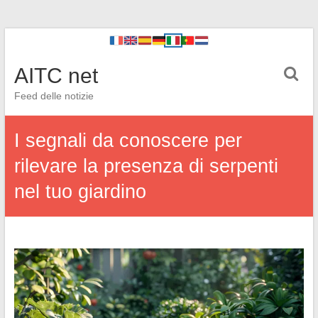
AITC net
Feed delle notizie
I segnali da conoscere per
rilevare la presenza di serpenti
nel tuo giardino