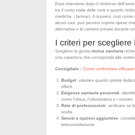
Essa interviene dopo il rimborso dell’assic
tra il costo reale delle cure e quanto rimb
mediche, i farmaci, il ricovero, così come a
alcuni casi, può persino coprire spese ch
alternative o le camere private durante un
I criteri per sceglier
Scegliere la giusta
mutua sanitaria
richie
una copertura che corrisponda alle vostre
Consigliato :
Come confrontare efficaceme
Budget
: valutare quanto potete dedic
offerti.
Esigenze sanitarie personali
: identi
come l’ottica, l’odontoiatria o i ricoveri.
Rete di professionisti
: verificare se 
scelta.
Servizi e opzioni aggiuntive
: conside
teleconsultazione.