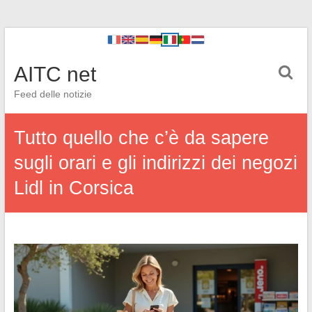
AITC net
Feed delle notizie
Tutto quello che c’è da sapere
sugli orari e gli indirizzi dei negozi
Lidl in Corsica