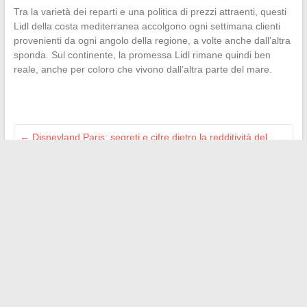
Tra la varietà dei reparti e una politica di prezzi attraenti, questi
Lidl della costa mediterranea accolgono ogni settimana clienti
provenienti da ogni angolo della regione, a volte anche dall’altra
sponda. Sul continente, la promessa Lidl rimane quindi ben
reale, anche per coloro che vivono dall’altra parte del mare.
←
Disneyland Paris: segreti e cifre dietro la redditività del
parco divertimenti
Tendenze e consigli imperdibili per valorizzare il tuo interno
con la decorazione
→
Search