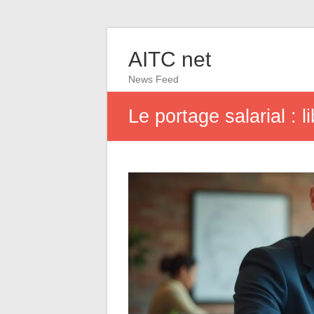
AITC net
News Feed
Le portage salarial : l