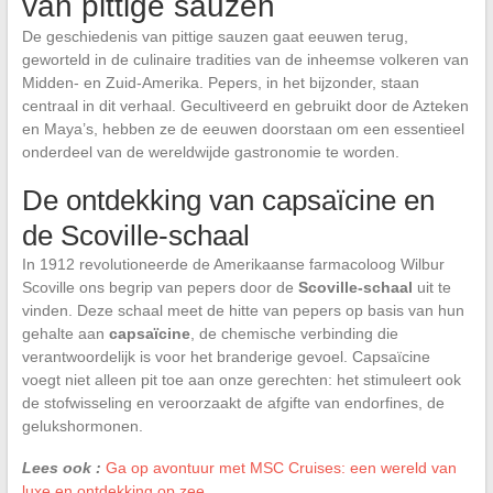
van pittige sauzen
De geschiedenis van pittige sauzen gaat eeuwen terug,
geworteld in de culinaire tradities van de inheemse volkeren van
Midden- en Zuid-Amerika. Pepers, in het bijzonder, staan
centraal in dit verhaal. Gecultiveerd en gebruikt door de Azteken
en Maya’s, hebben ze de eeuwen doorstaan om een essentieel
onderdeel van de wereldwijde gastronomie te worden.
De ontdekking van capsaïcine en
de Scoville-schaal
In 1912 revolutioneerde de Amerikaanse farmacoloog Wilbur
Scoville ons begrip van pepers door de
Scoville-schaal
uit te
vinden. Deze schaal meet de hitte van pepers op basis van hun
gehalte aan
capsaïcine
, de chemische verbinding die
verantwoordelijk is voor het branderige gevoel. Capsaïcine
voegt niet alleen pit toe aan onze gerechten: het stimuleert ook
de stofwisseling en veroorzaakt de afgifte van endorfines, de
gelukshormonen.
Lees ook :
Ga op avontuur met MSC Cruises: een wereld van
luxe en ontdekking op zee