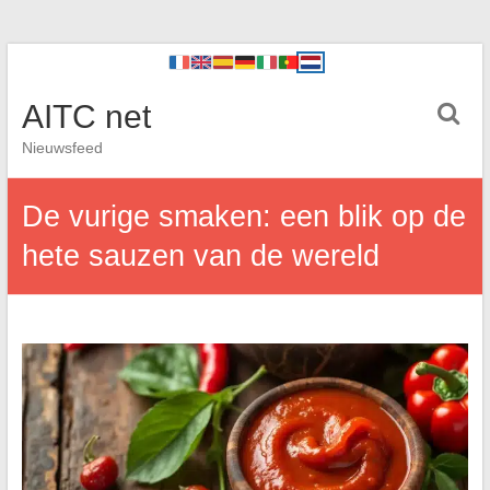
AITC net
Nieuwsfeed
De vurige smaken: een blik op de
hete sauzen van de wereld