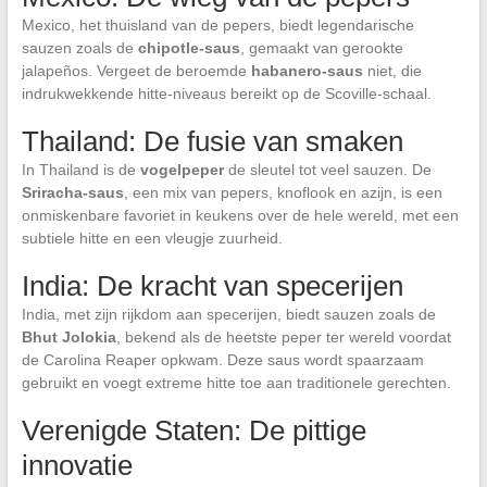
Mexico, het thuisland van de pepers, biedt legendarische
sauzen zoals de
chipotle-saus
, gemaakt van gerookte
jalapeños. Vergeet de beroemde
habanero-saus
niet, die
indrukwekkende hitte-niveaus bereikt op de Scoville-schaal.
Thailand: De fusie van smaken
In Thailand is de
vogelpeper
de sleutel tot veel sauzen. De
Sriracha-saus
, een mix van pepers, knoflook en azijn, is een
onmiskenbare favoriet in keukens over de hele wereld, met een
subtiele hitte en een vleugje zuurheid.
India: De kracht van specerijen
India, met zijn rijkdom aan specerijen, biedt sauzen zoals de
Bhut Jolokia
, bekend als de heetste peper ter wereld voordat
de Carolina Reaper opkwam. Deze saus wordt spaarzaam
gebruikt en voegt extreme hitte toe aan traditionele gerechten.
Verenigde Staten: De pittige
innovatie