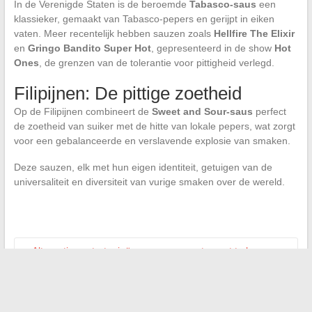
In de Verenigde Staten is de beroemde
Tabasco-saus
een
klassieker, gemaakt van Tabasco-pepers en gerijpt in eiken
vaten. Meer recentelijk hebben sauzen zoals
Hellfire The Elixir
en
Gringo Bandito Super Hot
, gepresenteerd in de show
Hot
Ones
, de grenzen van de tolerantie voor pittigheid verlegd.
Filipijnen: De pittige zoetheid
Op de Filipijnen combineert de
Sweet and Sour-saus
perfect
de zoetheid van suiker met de hitte van lokale pepers, wat zorgt
voor een gebalanceerde en verslavende explosie van smaken.
Deze sauzen, elk met hun eigen identiteit, getuigen van de
universaliteit en diversiteit van vurige smaken over de wereld.
←
Alternatieve strategieën om een appartement te huren
zonder traditionele inkomensbewijzen
De uitdagingen van de gezondheid van professionele atleten:
de raadselachtige zaak van Yoann Gravier
→