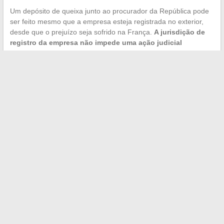
Um depósito de queixa junto ao procurador da República pode
ser feito mesmo que a empresa esteja registrada no exterior,
desde que o prejuízo seja sofrido na França.
A jurisdição de
registro da empresa não impede uma ação judicial
francesa
.
O quadro regulatório europeu está se fortalecendo, mas ainda
está em desacordo com a rapidez da criação de novas
entidades. Diante da Bozullhuizas Partners Ltd, assim como de
qualquer empresa Ltd desconhecida que ofereça investimentos,
a verificação cruzada entre registros BRIS, listas negras AMF e
análise de governança continua sendo o método mais confiável
acessível aos particulares.
←
Descubra quem são os principais acionistas por trás do
gigante Total hoje
Reinvente seu interior: dicas e inspirações para uma casa