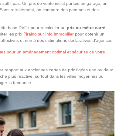
suffit pas. Un prix de vente inclut parfois un garage, un
s. Sans retraitement, on compare des pommes et des
cette base DVF+ pour recalculer un
prix au mètre carré
lter les
prix Piraino sur Info Immobilier
pour obtenir un
s effectives et non à des estimations déclaratives d’agences.
ques pour un aménagement optimal et sécurisé de votre
ar rapport aux anciennes cartes de prix figées une ou deux
rché plus réactive, surtout dans les villes moyennes où
uger la tendance.