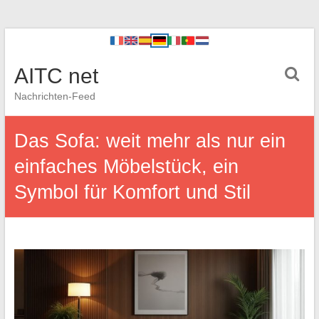
AITC net
Nachrichten-Feed
Das Sofa: weit mehr als nur ein
einfaches Möbelstück, ein
Symbol für Komfort und Stil