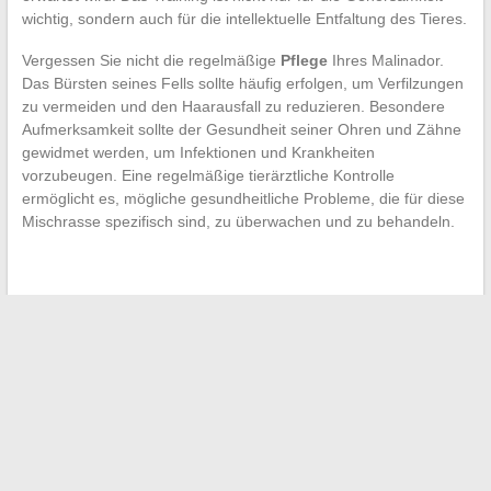
wichtig, sondern auch für die intellektuelle Entfaltung des Tieres.
Vergessen Sie nicht die regelmäßige
Pflege
Ihres Malinador.
Das Bürsten seines Fells sollte häufig erfolgen, um Verfilzungen
zu vermeiden und den Haarausfall zu reduzieren. Besondere
Aufmerksamkeit sollte der Gesundheit seiner Ohren und Zähne
gewidmet werden, um Infektionen und Krankheiten
vorzubeugen. Eine regelmäßige tierärztliche Kontrolle
ermöglicht es, mögliche gesundheitliche Probleme, die für diese
Mischrasse spezifisch sind, zu überwachen und zu behandeln.
←
Die gängigen Ausdrücke der Jugendsprache: der Fall von
TMTC (Toi Même Tu Sais)
Die Anzeichen, die Sie kennen sollten, um die Anwesenheit
von Schlangen in Ihrem Garten zu erkennen
→
Search