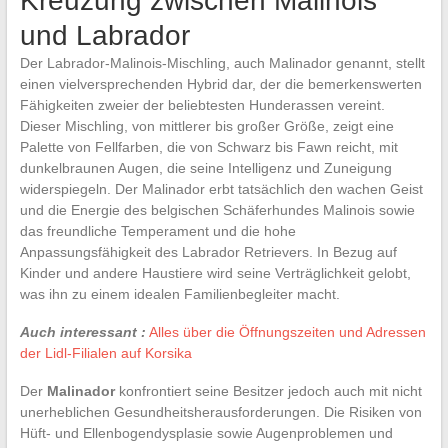
Kreuzung zwischen Malinois
und Labrador
Der Labrador-Malinois-Mischling, auch Malinador genannt, stellt
einen vielversprechenden Hybrid dar, der die bemerkenswerten
Fähigkeiten zweier der beliebtesten Hunderassen vereint.
Dieser Mischling, von mittlerer bis großer Größe, zeigt eine
Palette von Fellfarben, die von Schwarz bis Fawn reicht, mit
dunkelbraunen Augen, die seine Intelligenz und Zuneigung
widerspiegeln. Der Malinador erbt tatsächlich den wachen Geist
und die Energie des belgischen Schäferhundes Malinois sowie
das freundliche Temperament und die hohe
Anpassungsfähigkeit des Labrador Retrievers. In Bezug auf
Kinder und andere Haustiere wird seine Verträglichkeit gelobt,
was ihn zu einem idealen Familienbegleiter macht.
Auch interessant :
Alles über die Öffnungszeiten und Adressen
der Lidl-Filialen auf Korsika
Der
Malinador
konfrontiert seine Besitzer jedoch auch mit nicht
unerheblichen Gesundheitsherausforderungen. Die Risiken von
Hüft- und Ellenbogendysplasie sowie Augenproblemen und