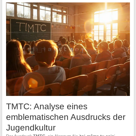
TMTC: Analyse eines
emblematischen Ausdrucks der
Jugendkultur
Der Ausdruck
TMTC
, ein Akronym für ‘
toi-même tu sais
‘,