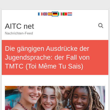
AITC net
Nachrichten-Feed
Die gängigen Ausdrücke der
Jugendsprache: der Fall von
TMTC (Toi Même Tu Sais)