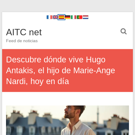
AITC net
Feed de noticias
Descubre dónde vive Hugo
Antakis, el hijo de Marie-Ange
Nardi, hoy en día