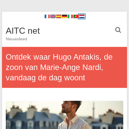
AITC net
Nieuwsfeed
Ontdek waar Hugo Antakis, de
zoon van Marie-Ange Nardi,
vandaag de dag woont