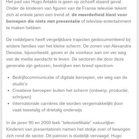
Het pad van Hugo Antakis is geen op zichzelf staand geval.
Onder de kinderen van figuren van de Franse televisie tekent
zich al enkele jaren een trend af:
de meerderheid kiest voor
beroepen die niets met presentatie
of televisie-entertainment
te maken hebben.
De roddelpers heeft vergelijkbare trajecten gedocumenteerd bij
andere families van het kleine scherm. De zonen van Alexandre
Devoise, bijvoorbeeld, geven er de voorkeur aan om ver weg
van de media aandacht te leven. De sectoren die door deze
generatie zijn gekozen, bestrijken een breed spectrum:
Bedrijfscommunicatie of digitale beroepen, ver weg van de
studio’s
Creatieve beroepen buiten het scherm (ontwerp, productie,
schrijven)
Internationale carrières die worden vergemakkelijkt door
vaak tweetalig of drietalig onderwijs
In de jaren 90 en 2000 leek “televisiefiliatie” natuurlijker.
Kinderen van presentatoren namen het stokje over of bewogen
zich rond de sector. Dit patroon is duidelijk vervaagd. Hugo