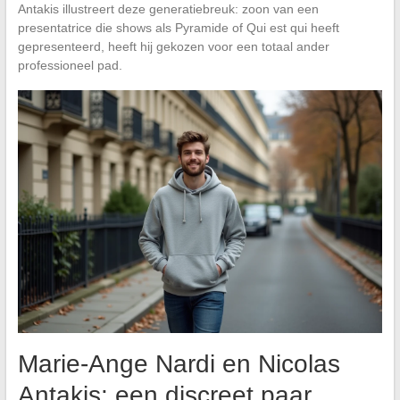
Antakis illustreert deze generatiebreuk: zoon van een
presentatrice die shows als Pyramide of Qui est qui heeft
gepresenteerd, heeft hij gekozen voor een totaal ander
professioneel pad.
Marie-Ange Nardi en Nicolas
Antakis: een discreet paar