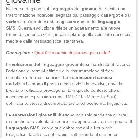
giovanile
Nel corso degli anni, il
linguaggio dei giovani
ha subito una
trasformazione notevole, segnata dal passaggio dall’
argot
e dal
verlan
a un’era dominata dagli
acronimi
e dal
linguaggio
SMS
. Questa evoluzione riflette un’adattamento alle nuove
forme di comunicazione, in particolare quelle veicolate dai social
media e dalla messaggistica istantanea.
Consigliato :
Qual è il marchio di piumino più caldo?
L’
evoluzione del linguaggio giovanile
si manifesta attraverso
l’adozione di termini effimeri e la ristrutturazione di frasi
complete in formule concise. Le
espressioni francesi
tradizionali cedono il passo a costruzioni innovative, dove la
brevità e l’efficacia prevalgono. È in questo contesto che si
inseriscono espressioni come TMTC (Toi Même Tu Sais)
definizione, stessa di complicità tacita ed economia linguistica.
Le
espressioni giovanili
riflettono non solo tendenze culturali,
ma anche una volontà di creare un’appartenenza a un gruppo. Il
linguaggio SMS
, con le sue abbreviazioni e il suo stile
telegrafico, facilita scambi rapidi, rafforzando al contempo