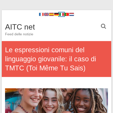
AITC net
Feed delle notizie
Le espressioni comuni del
linguaggio giovanile: il caso di
TMTC (Toi Même Tu Sais)