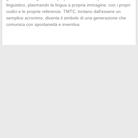
linguistico, plasmando la lingua a propria immagine, con i propri
codici e le proprie referenze. TMTC, lontano dall’essere un
semplice acronimo, diventa il simbolo di una generazione che
comunica con spontaneità e inventiva.
←
Le migliori piattaforme per scaricare torrent di film, musica,
giochi e software
Le peculiarità del malinois e del labrador: focus sulle loro
possibili incroci
→
Search