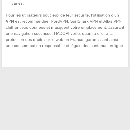
variés.
Pour les utilisateurs soucieux de leur sécurité, l’utilisation d’un
VPN
est recommandée. NordVPN, SurfShark VPN et Atlas VPN
chiffrent vos données et masquent votre emplacement, assurant
une navigation sécurisée. HADOPI veille, quant à elle, à la
protection des droits sur le web en France, garantissant ainsi
une consommation responsable et légale des contenus en ligne.
←
Quelle est la marque de doudoune la plus chaude ?
Planifier son voyage automnal : les meilleures destinations
d’octobre en Turquie
→
Recherche