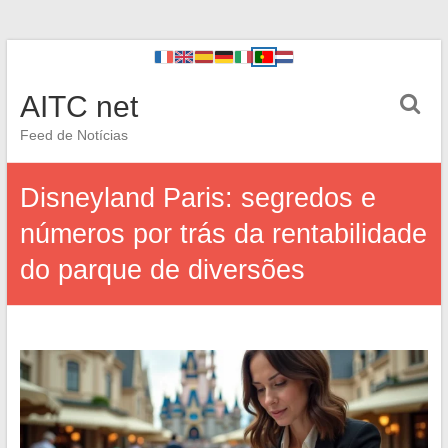
AITC net
Feed de Notícias
Disneyland Paris: segredos e
números por trás da rentabilidade
do parque de diversões