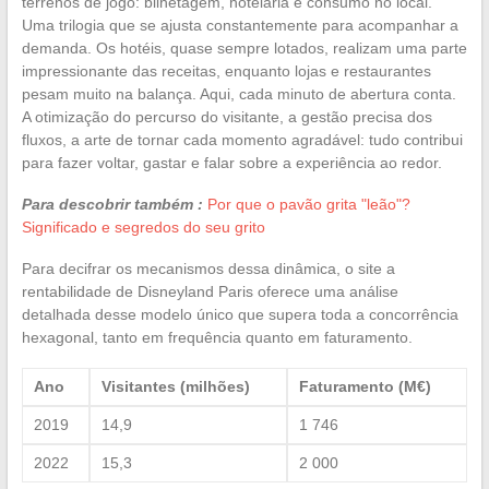
terrenos de jogo: bilhetagem, hotelaria e consumo no local.
Uma trilogia que se ajusta constantemente para acompanhar a
demanda. Os hotéis, quase sempre lotados, realizam uma parte
impressionante das receitas, enquanto lojas e restaurantes
pesam muito na balança. Aqui, cada minuto de abertura conta.
A otimização do percurso do visitante, a gestão precisa dos
fluxos, a arte de tornar cada momento agradável: tudo contribui
para fazer voltar, gastar e falar sobre a experiência ao redor.
Para descobrir também :
Por que o pavão grita "leão"?
Significado e segredos do seu grito
Para decifrar os mecanismos dessa dinâmica, o site a
rentabilidade de Disneyland Paris oferece uma análise
detalhada desse modelo único que supera toda a concorrência
hexagonal, tanto em frequência quanto em faturamento.
Ano
Visitantes (milhões)
Faturamento (M€)
2019
14,9
1 746
2022
15,3
2 000