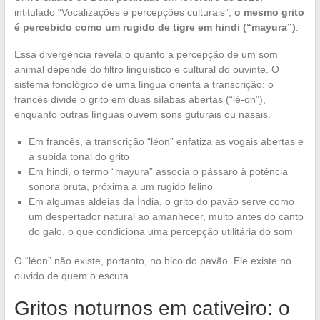
intitulado “Vocalizações e percepções culturais”,
o mesmo grito
é percebido como um rugido de tigre em hindi (“mayura”)
.
Essa divergência revela o quanto a percepção de um som
animal depende do filtro linguístico e cultural do ouvinte. O
sistema fonológico de uma língua orienta a transcrição: o
francês divide o grito em duas sílabas abertas (“lé-on”),
enquanto outras línguas ouvem sons guturais ou nasais.
Em francês, a transcrição “léon” enfatiza as vogais abertas e
a subida tonal do grito
Em hindi, o termo “mayura” associa o pássaro à potência
sonora bruta, próxima a um rugido felino
Em algumas aldeias da Índia, o grito do pavão serve como
um despertador natural ao amanhecer, muito antes do canto
do galo, o que condiciona uma percepção utilitária do som
O “léon” não existe, portanto, no bico do pavão. Ele existe no
ouvido de quem o escuta.
Gritos noturnos em cativeiro: o