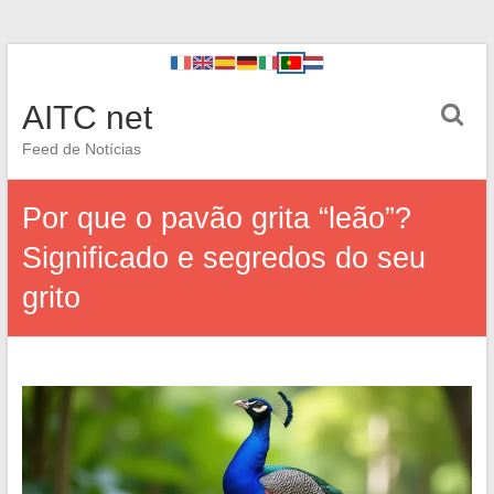
AITC net
Feed de Notícias
Por que o pavão grita “leão”?
Significado e segredos do seu
grito