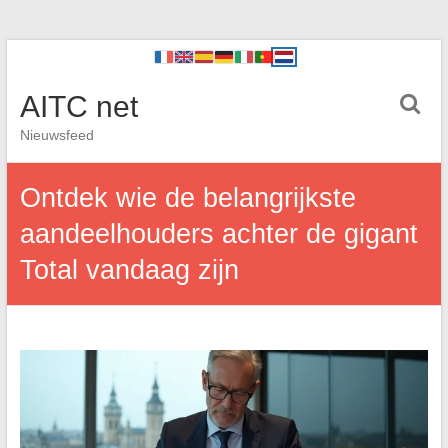
AITC net
Nieuwsfeed
Ontdek wie de belangrijkste
aandeelhouders achter de gigant
Total vandaag zijn